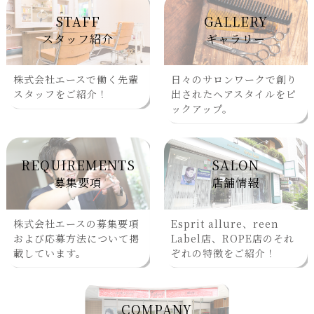
STAFF
GALLERY
スタッフ紹介
ギャラリー
株式会社エースで働く先輩
日々のサロンワークで創り
スタッフをご紹介！
出されたヘアスタイルをピ
ックアップ。
REQUIREMENTS
SALON
募集要項
店舗情報
株式会社エースの募集要項
Esprit allure、reen
および応募方法について掲
Label店、ROPE店のそれ
載しています。
ぞれの特徴をご紹介！
COMPANY