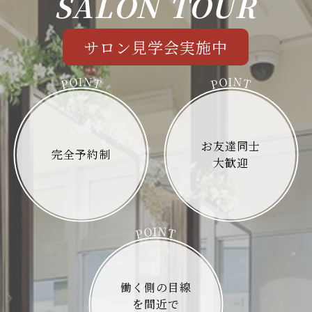
SALON TOUR
サロン見学会実施中
N
N
O
O
I
I
P
T
P
T
お友達同士
完全予約制
大歓迎
N
O
I
P
T
働く側の目線
を間近で