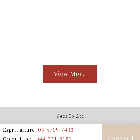
View More
©︎Ace.Co.,Ltd
03-5709-7433
Esprit allure
044-221-8181
CONTACT
Green Label