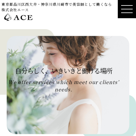
東京都品川区西大井・神奈川県川崎市で美容師として働くなら
株式会社エース
自
分
ら
し
く
、
い
き
い
き
と
働
け
る
場
所
W
e
o
f
f
e
r
s
e
r
v
i
c
e
s
w
h
i
c
h
m
e
e
t
o
u
r
c
l
i
e
n
t
s
’
n
e
e
d
s
.