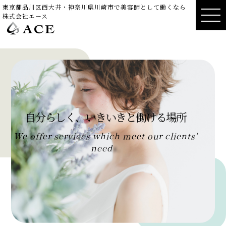
東京都品川区西大井・神奈川県川崎市で美容師として働くなら
株式会社エース
自
分
ら
し
く
、
い
き
い
き
と
働
け
る
場
所
W
e
o
f
f
e
r
s
e
r
v
i
c
e
s
w
h
i
c
h
m
e
e
t
o
u
r
c
l
i
e
n
t
s
’
n
e
e
d
s
.