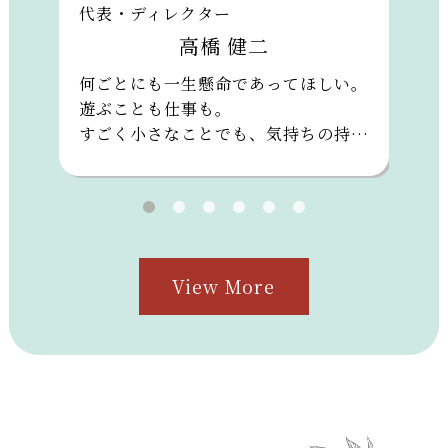
代表・ディレクター
店
高橋 健二
子育
何ごとにも一生懸命であってほしい。
「
てし
遊ぶことも仕事も。
力
とし
すごく小さなことでも、気持ちの持ち
声を
方で
以
さらに自分を高められる。そして人に
く
せる
伝わる。
さ
も対
お客様あってのスタッフで、スタッフ
た
あっての店。
を
人との繋がりを大切に、
入
View More
熱意を持って毎日取り組もう。
れ
こ
付
た
ま