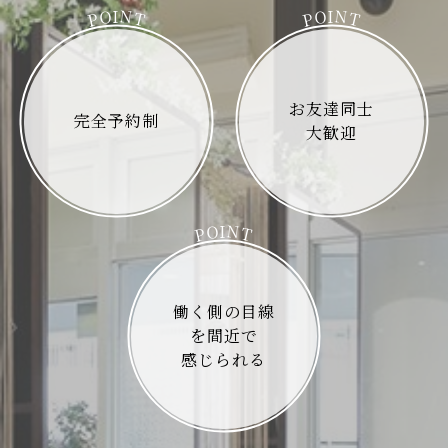
N
N
O
O
I
I
P
T
P
T
お友達同士
完全予約制
大歓迎
N
O
I
P
T
働く側の目線
を間近で
感じられる