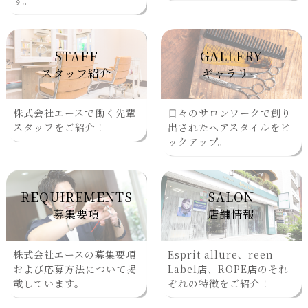
す。
STAFF
GALLERY
スタッフ紹介
ギャラリー
株式会社エースで働く先輩
日々のサロンワークで創り
スタッフをご紹介！
出されたヘアスタイルをピ
ックアップ。
REQUIREMENTS
SALON
募集要項
店舗情報
株式会社エースの募集要項
Esprit allure、reen
および応募方法について掲
Label店、ROPE店のそれ
載しています。
ぞれの特徴をご紹介！