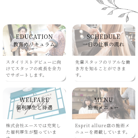
店
え
胸
技
う
EDUCATION
SCHEDULE
覚
教育カリキュラム
一日の仕事の流れ
の
スタイリストデビューに向
先輩スタッフのリアルな働
けてスタッフの成長を全力
き方を知ることができま
でサポートします。
す。
WELFARE
MENU
福利厚生と待遇
施術メニュー
株式会社エースでは充実し
Esprit allure店の施術メ
た福利厚生が整っていま
ニューを掲載しています。