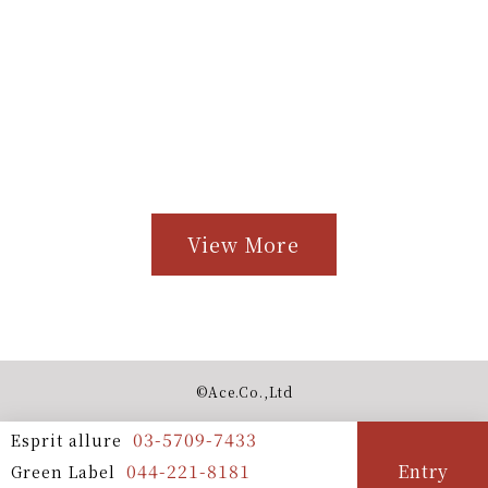
View More
©︎Ace.Co.,Ltd
03-5709-7433
Esprit allure
044-221-8181
Entry
Green Label