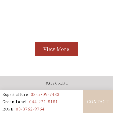
View More
©︎Ace.Co.,Ltd
03-5709-7433
Esprit allure
044-221-8181
CONTACT
Green Label
03-3762-9764
ROPE