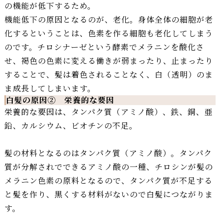
の機能が低下するため。
機能低下の原因となるのが、老化。身体全体の細胞が老
化するということは、色素を作る細胞も老化してしまう
のです。チロシナーゼという
酵素
でメラニンを酸化さ
せ、褐色の色素に変える働きが弱まったり、止まったり
することで、髪は着色されることなく、白（透明）のま
ま成長してしまいます。
白髪の原因② 栄養的な要因
栄養的な要因は、タンパク質（アミノ酸）、鉄、銅、亜
鉛、カルシウム、ビオチンの不足。
髪の材料となるのはタンパク質（アミノ酸）。タンパク
質が分解されでできるアミノ酸の一種、チロシンが髪の
メラニン色素の原料となるので、タンパク質が不足する
と髪を作り、黒くする材料がないので白髪につながりま
す。