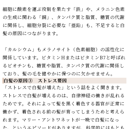
細胞に酸素を運ぶ役割を果たす「鉄」や、メラニン色素
の生成に関わる「銅」、タンパク質と脂質、糖質の代謝
に関係し、細胞分裂に必要な「亜鉛」も、不足すると白
髪の原因につながります。
「カルシウム」もメラノサイト（色素細胞）の活性化に
関係しています。ビタミンHまたはビタミンB7と呼ばれ
るビオチンも、糖質や脂質、タンパク質の代謝に関係し
ており、髪の毛を健やかに保つのに欠かせません。
白髪の原因③ ストレス要因
「ストレスで白髪が増えた」という話をよく聞きます。
ストレスで白髪が増えるのは、自律神経の働きが乱れる
ためです。それによって髪を黒く着色する器官が正常に
働かず、着色される前の髪が育ってしまうためと考えら
れます。マリー・アントワネットが一晩で白髪になっ
た、というエピソードがありますが、科学的にはもとも