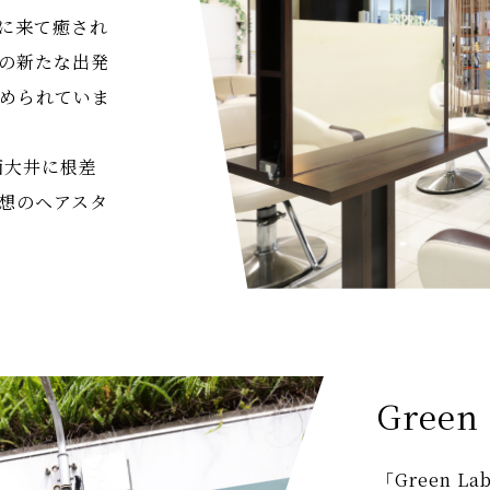
に来て癒され
の新たな出発
められていま
区西大井に根差
想のヘアスタ
Green
「Green 