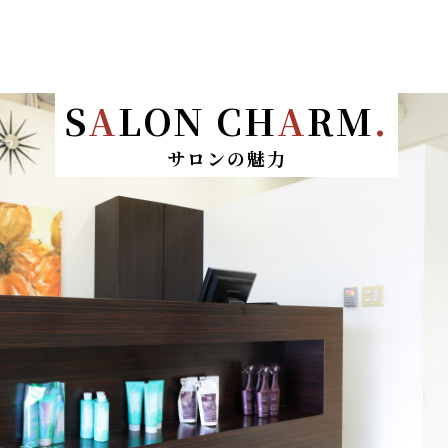
S
A
LON CH
A
RM
.
サロンの魅力