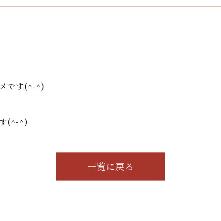
す(^-^)
^-^)
一覧に戻る