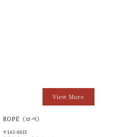
View More
ROPE（ロペ）
〒143-0015