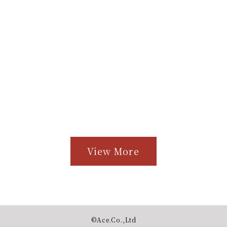
View More
©︎Ace.Co.,Ltd