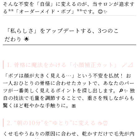
そんな不安を「自信」に変えるのが、当サロンが追求す
る**「オーダーメイド・ボブ」**です。😊✨
「私らしさ」をアップデートする、3つのこ
だわり 🌟
1. 骨格に魔法をかける「小顔補正カット」 🪄📐
「ボブは顔が大きく見える…」という不安を払拭！ お
一人おひとりの骨格に合わせたカットで、あなたのパー
ツが一番美しく見えるポイントを探し出します。🔎✨ 独
自の技法で毛量を調節することで、重さを残しながらも
驚くほど軽やかな手触りに。🎀
2. “朝の10分”を“ゆとり”に変える ☕️⏰
くせ毛やうねりの原因に合わせ、乾かすだけで毛先が内