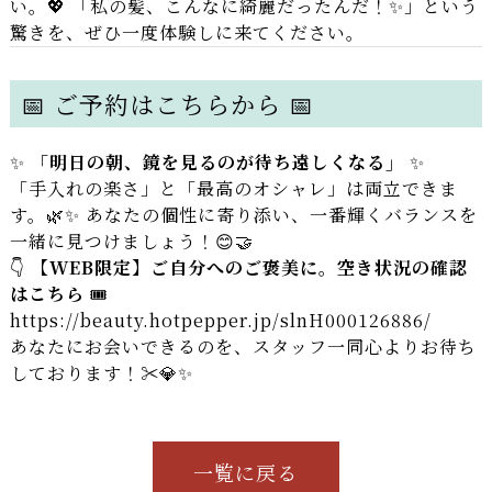
い。💖 「私の髪、こんなに綺麗だったんだ！✨」という
驚きを、ぜひ一度体験しに来てください。
📅 ご予約はこちらから 📅
✨
「明日の朝、鏡を見るのが待ち遠しくなる」
✨
「手入れの楽さ」と「最高のオシャレ」は両立できま
す。🌿✨ あなたの個性に寄り添い、一番輝くバランスを
一緒に見つけましょう！😊🤝
👇
【WEB限定】ご自分へのご褒美に。空き状況の確認
はこちら
🎟️
https://beauty.hotpepper.jp/slnH000126886/
あなたにお会いできるのを、スタッフ一同心よりお待ち
しております！✂️💎✨
一覧に戻る