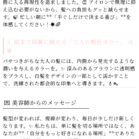
側に入る再現性を追求しました。👏 アイロンで無理に抑
え込む必要がないから、髪への負担もグッと減らせま
す。🍃 忙しい朝に**「手ぐしだけで決まる喜び」**を
体感してください！☀️🌈
3. 肌まで綺麗に魅せる「大人の艶色カラー」 🎨
💎
パサつきがちな大人の髪には、内側から発光するような
潤いを与えるカラーを。✨ 深みのあるブラウンに透明感
をプラスし、白髪をデザインの一部として活かすこと
で、洗練された都会的な印象へと導きます。💄👠
💌 美容師からのメッセージ
髪型が変われば、視線が変わり、毎日が少しだけ新しく
なります。✨ 私たちは、単に髪を切る場所ではなく、あ
なたが**「自分をもっと好きになれる場所」**でありた