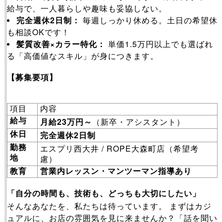
給与で、一人暮らしや趣味も妥協しない。
完全週休2日制：
毎週しっかり休める。土日の希望休
も相談OKです！
髪質改善×カラー特化：
単価1.5万円以上でも選ばれ
る「高価値なスキル」が身につきます。
【募集要項】
項目
内容
23
給与
月給
万円～
（新卒・アシスタント）
2
休日
完全週休
日制
/ ROPE
勤務
エスプリ西大井
大森町店（希望考
地
慮）
教育
営業内レッスン・マンツーマン指導あり
「自分の時間も、技術も、どっちも大切にしたい」
そんなあなたを、私たちは待っています。 まずはカジ
ュアルに、お店の雰囲気を見に来ませんか？「話を聞い