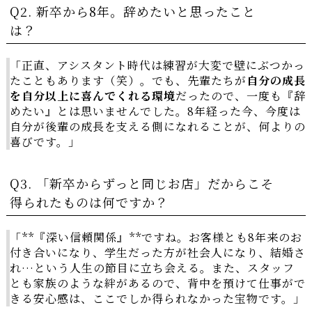
Q2. 新卒から8年。辞めたいと思ったこと
は？
「正直、アシスタント時代は練習が大変で壁にぶつかっ
たこともあります（笑）。でも、先輩たちが
自分の成長
を自分以上に喜んでくれる環境
だったので、一度も『辞
めたい』とは思いませんでした。8年経った今、今度は
自分が後輩の成長を支える側になれることが、何よりの
喜びです。」
Q3. 「新卒からずっと同じお店」だからこそ
得られたものは何ですか？
「**『深い信頼関係』**ですね。お客様とも8年来のお
付き合いになり、学生だった方が社会人になり、結婚さ
れ…という人生の節目に立ち会える。また、スタッフ
とも家族のような絆があるので、背中を預けて仕事がで
きる安心感は、ここでしか得られなかった宝物です。」