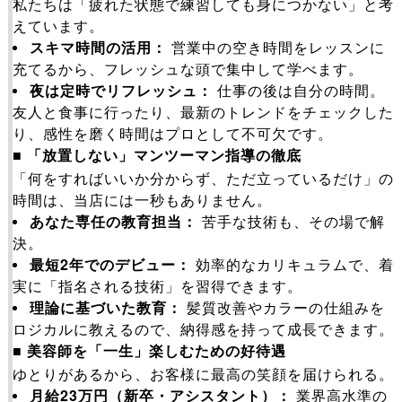
私たちは「疲れた状態で練習しても身につかない」と考
えています。
スキマ時間の活用：
営業中の空き時間をレッスンに
充てるから、フレッシュな頭で集中して学べます。
夜は定時でリフレッシュ：
仕事の後は自分の時間。
友人と食事に行ったり、最新のトレンドをチェックした
り、感性を磨く時間はプロとして不可欠です。
■ 「放置しない」マンツーマン指導の徹底
「何をすればいいか分からず、ただ立っているだけ」の
時間は、当店には一秒もありません。
あなた専任の教育担当：
苦手な技術も、その場で解
決。
最短2年でのデビュー：
効率的なカリキュラムで、着
実に「指名される技術」を習得できます。
理論に基づいた教育：
髪質改善やカラーの仕組みを
ロジカルに教えるので、納得感を持って成長できます。
■ 美容師を「一生」楽しむための好待遇
ゆとりがあるから、お客様に最高の笑顔を届けられる。
月給23万円（新卒・アシスタント）：
業界高水準の