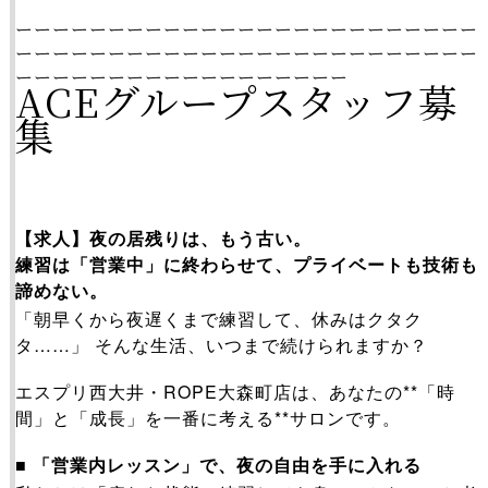
ーーーーーーーーーーーーーーーーーーーーーーーーー
ーーーーーーーーーーーーーーーーーーーーーーーーー
ーーーーーーーーーーーーーーーーーー
ACEグループスタッフ募
集
【求人】夜の居残りは、もう古い。
練習は「営業中」に終わらせて、プライベートも技術も
諦めない。
「朝早くから夜遅くまで練習して、休みはクタク
タ……」 そんな生活、いつまで続けられますか？
エスプリ西大井・ROPE大森町店は、あなたの**「時
間」と「成長」を一番に考える**サロンです。
■ 「営業内レッスン」で、夜の自由を手に入れる