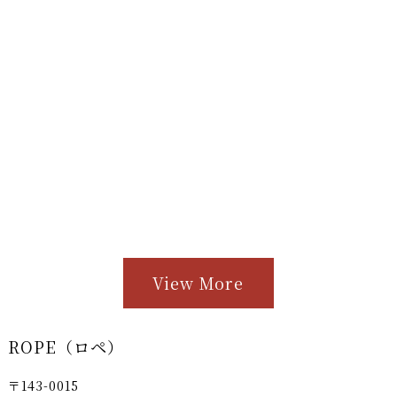
View More
ROPE（ロペ）
〒143-0015