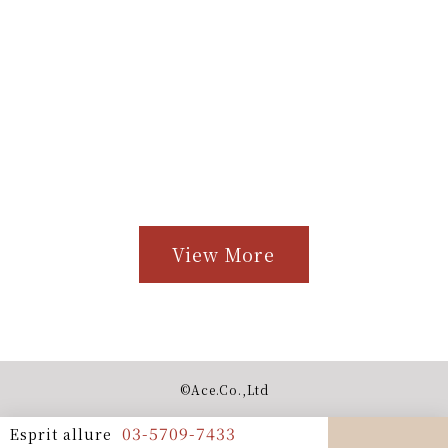
View More
©︎Ace.Co.,Ltd
03-5709-7433
Esprit allure