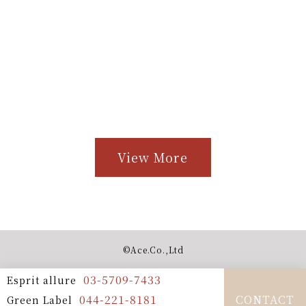
View More
©︎Ace.Co.,Ltd
03-5709-7433
Esprit allure
044-221-8181
CONTACT
Green Label