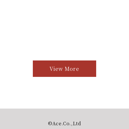
View More
©︎Ace.Co.,Ltd