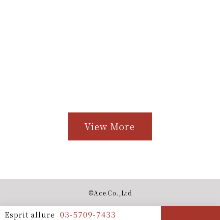
View More
©︎Ace.Co.,Ltd
03-5709-7433
Esprit allure